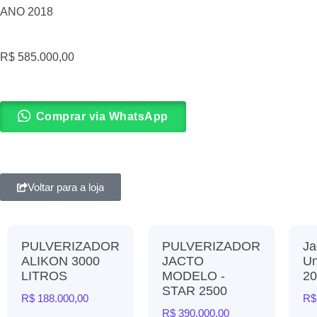
ANO 2018
R$
585.000,00
Comprar via WhatsApp
Voltar para a loja
PULVERIZADOR
PULVERIZADOR
Ja
ALIKON 3000
JACTO
Un
LITROS
MODELO -
20
STAR 2500
R$
188.000,00
R$
R$
390.000,00