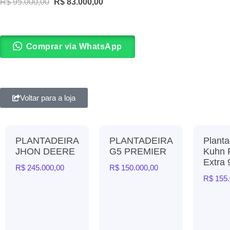
R$
95.000,00
R$
83.000,00
Comprar via WhatsApp
Voltar para a loja
PLANTADEIRA
PLANTADEIRA
Planta
JHON DEERE
G5 PREMIER
Kuhn 
Extra 
R$
245.000,00
R$
150.000,00
R$
155.